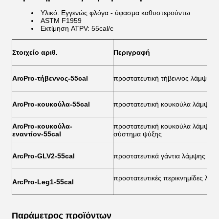
Υλικό: Εγγενώς φλόγα - ύφασμα καθυστερούντω
ASTM F1959
Εκτίμηση ATPV: 55cal/c
Στοιχείο αριθ.
Περιγραφή
ArcPro-τήβεννος-55cal
προστατευτική τήβεννος λάμψης τ
ArcPro-κουκούλα-55cal
προστατευτική κουκούλα λάμψης 
ArcPro-κουκούλα-
προστατευτική κουκούλα λάμψης τ
εναντίον-55cal
σύστημα ψύξης
ArcPro-GLV2-55cal
προστατευτικά γάντια λάμψης τόξ
προστατευτικές περικνημίδες λάμ
ArcPro-Leg1-55cal
Παράμετρος προϊόντων