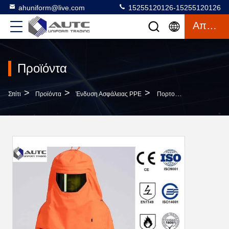
ahuniform@live.com
15255120126-15255120126
Απόσπασμα
Προϊόντα
>
>
>
Σπίτι
Προϊόντα
Ένδυση Ασφάλειας PPE
Πορτοκαλί Φυσικό Μέγεθος Απόδειξης Λάμψης Τόξων Προστατευτικής Ενδυμασίας Συγκόλλησης S-3XL Για ASTM F19