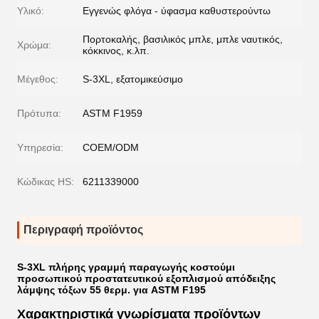
Υλικό:
Εγγενώς φλόγα - ύφασμα καθυστερούντω
Πορτοκαλής, βασιλικός μπλε, μπλε ναυτικός,
Χρώμα:
κόκκινος, κ.λπ.
Μέγεθος:
S-3XL, εξατομικεύσιμο
Πρότυπα:
ASTM F1959
Υπηρεσία:
COEM/ODM
Κώδικας HS:
6211339000
Περιγραφή προϊόντος
S-3XL πλήρης γραμμή παραγωγής κοστούμι
προσωπικού προστατευτικού εξοπλισμού απόδειξης
λάμψης τόξων 55 θερμ. για ASTM F195
Χαρακτηριστικά γνωρίσματα προϊόντων