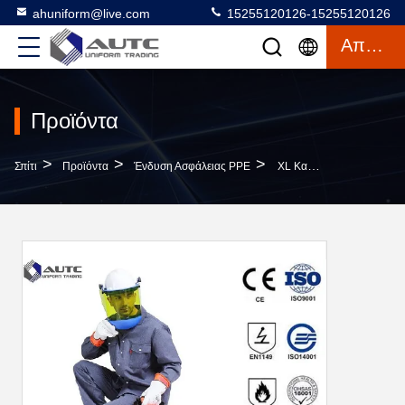
ahuniform@live.com
15255120126-15255120126
Απόσπασμα
Προϊόντα
>
>
>
Σπίτι
Προϊόντα
Ένδυση Ασφάλειας PPE
XL Καλύτερη Κατηγορία 1 Λάμψης Τόξων 8 Θερμ. Προστατευτικό Κοστούμι Για ASTM F2621