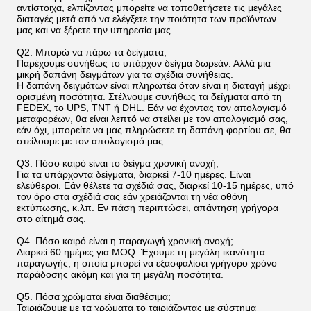
αντίστοιχα, ελπίζοντας μπορείτε να τοποθετήσετε τις μεγάλες
διαταγές μετά από να ελέγξετε την ποιότητα των προϊόντων
μας και να ξέρετε την υπηρεσία μας.
Q2. Μπορώ να πάρω τα δείγματα;
Παρέχουμε συνήθως το υπάρχον δείγμα δωρεάν. Αλλά μια
μικρή δαπάνη δειγμάτων για τα σχέδια συνήθειας.
Η δαπάνη δειγμάτων είναι πληρωτέα όταν είναι η διαταγή μέχρι
ορισμένη ποσότητα. Στέλνουμε συνήθως τα δείγματα από τη
FEDEX, το UPS, TNT ή DHL. Εάν να έχοντας τον απολογισμό
μεταφορέων, θα είναι λεπτό να στείλει με τον απολογισμό σας,
εάν όχι, μπορείτε να μας πληρώσετε τη δαπάνη φορτίου σε, θα
στείλουμε με τον απολογισμό μας.
Q3. Πόσο καιρό είναι το δείγμα χρονική ανοχή;
Για τα υπάρχοντα δείγματα, διαρκεί 7-10 ημέρες. Είναι
ελεύθεροι. Εάν θέλετε τα σχέδιά σας, διαρκεί 10-15 ημέρες, υπό
τον όρο στα σχέδιά σας εάν χρειάζονται τη νέα οθόνη
εκτύπωσης, κ.λπ. Εν πάση περιπτώσει, απάντηση γρήγορα
στο αίτημά σας.
Q4. Πόσο καιρό είναι η παραγωγή χρονική ανοχή;
Διαρκεί 60 ημέρες για MOQ. Έχουμε τη μεγάλη ικανότητα
παραγωγής, η οποία μπορεί να εξασφαλίσει γρήγορο χρόνο
παράδοσης ακόμη και για τη μεγάλη ποσότητα.
Q5. Πόσα χρώματα είναι διαθέσιμα;
Ταιριάζουμε με τα χρώματα το ταιριάζοντας με σύστημα