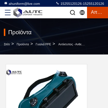
ahuniform@live.com
15255120126-15255120126
Απόσπασμα
Προϊόντα
>
>
>
Σπίτι
Προϊόντα
Γυαλιά PPE
Αντίκτυπος - Ανθεκτικά Προστατευτικά Δίοπτρα Ασφάλειας PPE, Γυαλιά Ασφάλειας Ύφους Για Την Κοπή Αερίου