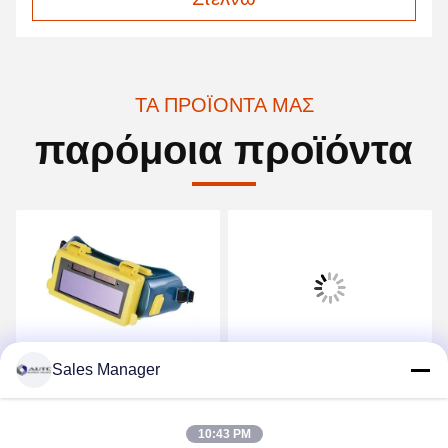
ΤΑ ΠΡΟΪΌΝΤΑ ΜΑΣ
παρόμοια προϊόντα
Sales Manager
Αυτοματοποιημένη
Πολωτικό φθηνό Διαφανές
θολωτική συγκόλληση
PC Προστασία ματιών
Γυαλιά Προστασίας των
ANSI Z87 Προστασία κατά
10:43 PM