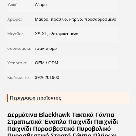
Υλικό:
Δέρμα
Χρώμα:
Μαύρο, πράσινο, κίτρινο, προσαρμοσμένο
Μέγεθος:
XS-XL, εξατομικευμένο
συσκευασία:
τσάντα opp
Υπηρεσία:
OEM / ODM
Κωδικός ΕΣ:
3926201900
Περιγραφή προϊόντος
Δερμάτινα Blackhawk Τακτικά Γάντια
Στρατιωτικά Ένοπλα Παιχνίδι Παιχνίδι
Παιχνίδι Πυροσβεστικό Πυροβολικό
Πυροσβεστικό Στρατό Γάντια Πλήρων