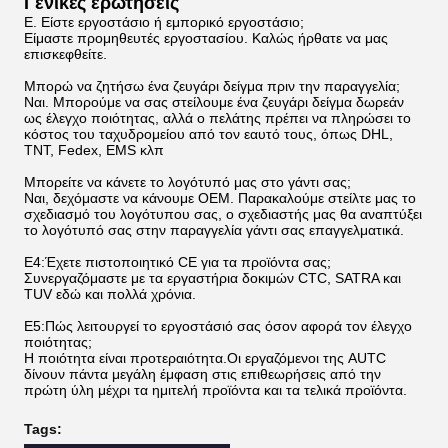
Γενικές ερωτήσεις
Ε. Είστε εργοστάσιο ή εμπορικό εργοστάσιο;
Είμαστε προμηθευτές εργοστασίου. Καλώς ήρθατε να μας
επισκεφθείτε.
Μπορώ να ζητήσω ένα ζευγάρι δείγμα πριν την παραγγελία;
Ναι. Μπορούμε να σας στείλουμε ένα ζευγάρι δείγμα δωρεάν
ως έλεγχο ποιότητας, αλλά ο πελάτης πρέπει να πληρώσει το
κόστος του ταχυδρομείου από τον εαυτό τους, όπως DHL,
TNT, Fedex, EMS κλπ
Μπορείτε να κάνετε το λογότυπό μας στο γάντι σας;
Ναι, δεχόμαστε να κάνουμε OEM. Παρακαλούμε στείλτε μας το
σχεδιασμό του λογότυπου σας, ο σχεδιαστής μας θα αναπτύξει
το λογότυπό σας στην παραγγελία γάντι σας επαγγελματικά.
Ε4:Έχετε πιστοποιητικό CE για τα προϊόντα σας;
Συνεργαζόμαστε με τα εργαστήρια δοκιμών CTC, SATRA και
TUV εδώ και πολλά χρόνια.
Ε5:Πώς λειτουργεί το εργοστάσιό σας όσον αφορά τον έλεγχο
ποιότητας;
Η ποιότητα είναι προτεραιότητα.Οι εργαζόμενοι της AUTC
δίνουν πάντα μεγάλη έμφαση στις επιθεωρήσεις από την
πρώτη ύλη μέχρι τα ημιτελή προϊόντα και τα τελικά προϊόντα.
Tags: