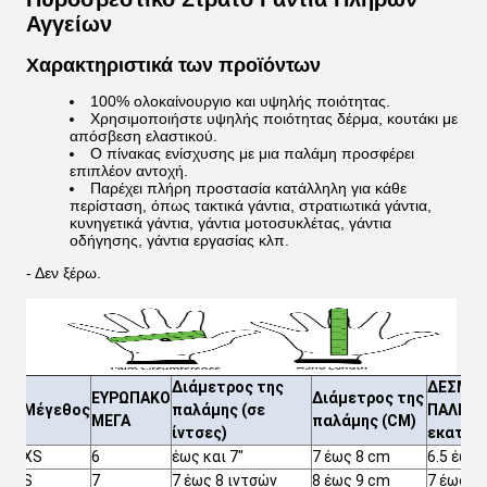
Αγγείων
Χαρακτηριστικά των προϊόντων
100% ολοκαίνουργιο και υψηλής ποιότητας.
Χρησιμοποιήστε υψηλής ποιότητας δέρμα, κουτάκι με
απόσβεση ελαστικού.
Ο πίνακας ενίσχυσης με μια παλάμη προσφέρει
επιπλέον αντοχή.
Παρέχει πλήρη προστασία κατάλληλη για κάθε
περίσταση, όπως τακτικά γάντια, στρατιωτικά γάντια,
κυνηγετικά γάντια, γάντια μοτοσυκλέτας, γάντια
οδήγησης, γάντια εργασίας κλπ.
- Δεν ξέρω.
Διάμετρος της
ΔΕΣΜΟΣ
ΕΥΡΩΠΑΚΟ
Διάμετρος της
Μέγεθος
παλάμης (σε
ΠΑΛΜΟΥ
ΜΕΓΑ
παλάμης (CM)
ίντσες)
εκατοσ
XS
6
έως και 7"
7 έως 8 cm
6.5 έως 
S
7
7 έως 8 ιντσών
8 έως 9 cm
7 έως 7.