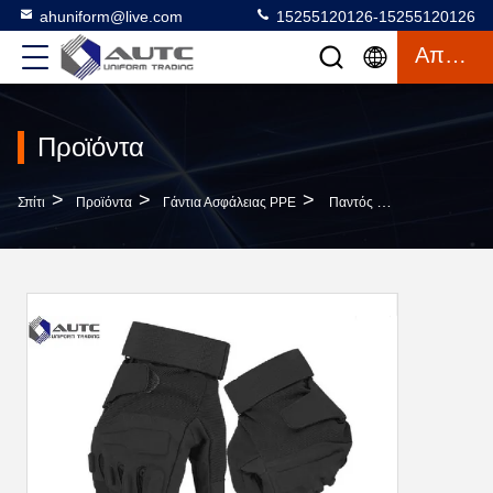
ahuniform@live.com
15255120126-15255120126
Απόσπασμα
Προϊόντα
>
>
>
Σπίτι
Προϊόντα
Γάντια Ασφάλειας PPE
Παντός Καιρού Στρατιωτικά Τακτικά Γάντια, Τακτικά Γάντια Κρύου Καιρού Με Την Άρθρωση Protectio