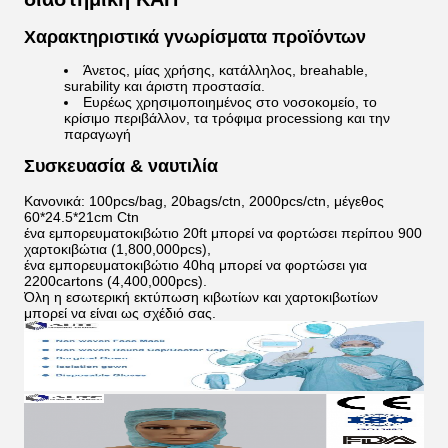
Χαρακτηριστικά γνωρίσματα προϊόντων
Άνετος, μίας χρήσης, κατάλληλος, breahable,
surability και άριστη προστασία.
Ευρέως χρησιμοποιημένος στο νοσοκομείο, το
κρίσιμο περιβάλλον, τα τρόφιμα processiong και την
παραγωγή
Συσκευασία & ναυτιλία
Κανονικά: 100pcs/bag, 20bags/ctn, 2000pcs/ctn, μέγεθος
60*24.5*21cm Ctn
ένα εμπορευματοκιβώτιο 20ft μπορεί να φορτώσει περίπου 900
χαρτοκιβώτια (1,800,000pcs),
ένα εμπορευματοκιβώτιο 40hq μπορεί να φορτώσει για
2200cartons (4,400,000pcs).
Όλη η εσωτερική εκτύπωση κιβωτίων και χαρτοκιβωτίων
μπορεί να είναι ως σχέδιό σας.