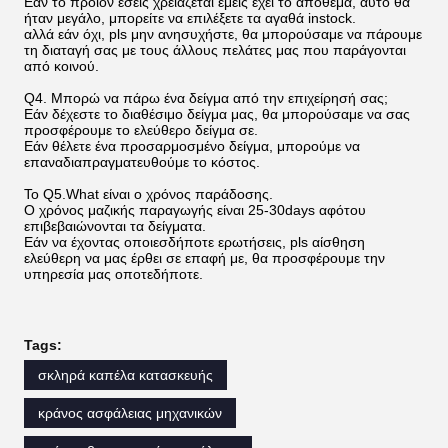
Εάν το προϊόν εσείς χρειάζεται εμείς έχει το απόθεμα, αυτό θα
ήταν μεγάλο, μπορείτε να επιλέξετε τα αγαθά instock.
αλλά εάν όχι, pls μην ανησυχήστε, θα μπορούσαμε να πάρουμε
τη διαταγή σας με τους άλλους πελάτες μας που παράγονται
από κοινού.
Q4. Μπορώ να πάρω ένα δείγμα από την επιχείρησή σας;
Εάν δέχεστε το διαθέσιμο δείγμα μας, θα μπορούσαμε να σας
προσφέρουμε το ελεύθερο δείγμα σε.
Εάν θέλετε ένα προσαρμοσμένο δείγμα, μπορούμε να
επαναδιαπραγματευθούμε το κόστος.
Το Q5.What είναι ο χρόνος παράδοσης.
Ο χρόνος μαζικής παραγωγής είναι 25-30days αφότου
επιβεβαιώνονται τα δείγματα.
Εάν να έχοντας οποιεσδήποτε ερωτήσεις, pls αίσθηση
ελεύθερη να μας έρθει σε επαφή με, θα προσφέρουμε την
υπηρεσία μας οποτεδήποτε.
Tags:
σκληρά καπέλα κατασκευής
κράνος ασφάλειας μηχανικών