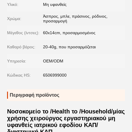
Υλικό:
Μη υφανθείς
Άσπρος, μπλε, πράσινος, ρόδινος,
Χρώμα:
προσαρμογή
Μέγεθος (ίντσες):
60x14cm, προσαρμοσμένος
Καθαρό βάρος:
20-40g, που προσαρμόζεται
Υπηρεσία:
OEM/ODM
Κώδικας HS:
6506999000
Περιγραφή προϊόντος
Νοσοκομείο το /Health το /Household/μίας
χρήσης χειρούργος εργαστηριακού μη
υφανθείς ιατρικού εφοδίου ΚΑΠ/
διαστημική ΚΑΠ