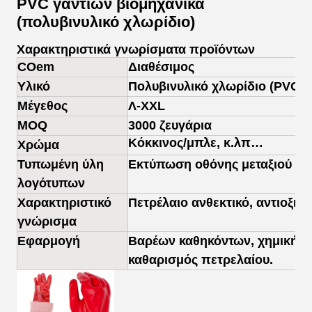
PVC γαντιών βιομηχανικά
(πολυβινυλικό χλωρίδιο)
Χαρακτηριστικά γνωρίσματα προϊόντων
COem
Διαθέσιμος
Υλικό
Πολυβινυλικό χλωρίδιο (PVC)
Μέγεθος
Λ-XXL
MOQ
3000 ζευγάρια
Κόκκινος/μπλε, κ.λπ…
Χρώμα
Τυπωμένη ύλη
Εκτύπωση οθόνης μεταξιού ή 
λογότυπων
Χαρακτηριστικό
Πετρέλαιο ανθεκτικό, αντιοξικ
γνώρισμα
Εφαρμογή
Βαρέων καθηκόντων, χημική ου
καθαρισμός πετρελαίου.