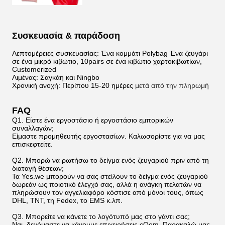
Συσκευασία & παράδοση
Λεπτομέρειες συσκευασίας: Ένα κομμάτι Polybag Ένα ζευγάρι
σε ένα μικρό κιβώτιο, 10pairs σε ένα κιβώτιο χαρτοκιβωτίων,
Customerized
Λιμένας: Σαγκάη και Ningbo
Χρονική ανοχή: Περίπου 15-20 ημέρες
μετά από την πληρωμή
FAQ
Q1. Είστε ένα εργοστάσιο ή εργοστάσιο εμπορικών
συναλλαγών;
Είμαστε προμηθευτής εργοστασίων. Καλωσορίστε για να μας
επισκεφτείτε.
Q2. Μπορώ να ρωτήσω το δείγμα ενός ζευγαριού πριν από τη
διαταγή θέσεων;
Τα Yes.we μπορούν να σας στείλουν το δείγμα ενός ζευγαριού
δωρεάν ως ποιοτικό έλεγχό σας, αλλά η ανάγκη πελατών να
πληρώσουν τον αγγελιαφόρο κόστισε από μόνοι τους, όπως
DHL, TNT, τη Fedex, το EMS κ.λπ.
Q3. Μπορείτε να κάνετε το λογότυπό μας στο γάντι σας;
Ναι, δεχόμαστε να κάνουμε επιχειρήσεις cOem. Παρακαλώ μας