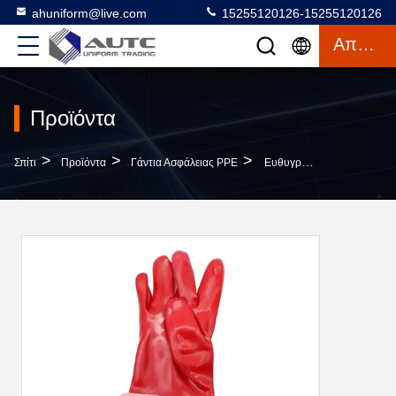
ahuniform@live.com
15255120126-15255120126
Απόσπασμα
Προϊόντα
>
>
>
Σπίτι
Προϊόντα
Γάντια Ασφάλειας PPE
Ευθυγραμμισμένα Βαμβάκι Γάντια PVC Γαντιών Βιομηχανικά (πολυβινυλικό Χλωρίδιο)