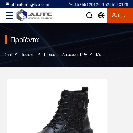
ahuniform@live.com
15255120126-15255120126
Απόσπασμα
Προϊόντα
>
>
>
Σπίτι
Προϊόντα
Παπούτσια Ασφάλειας PPE
Μέση Δαντέλλα Περικοπών Επάνω Στις Στρογγυλές Μπότες Δέρματος Toe