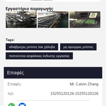
Εργαστήριο παραγωγής
Tags:
αδιάβροχες μπότες toe χάλυβα
μη αγώγιμες μπότες
παπούτσια ασφάλειας ένδυσης εργασίας
Επαφές
Επαφές:
Mr. Calvin Zhang
τηλ:
15255120126-15255120126