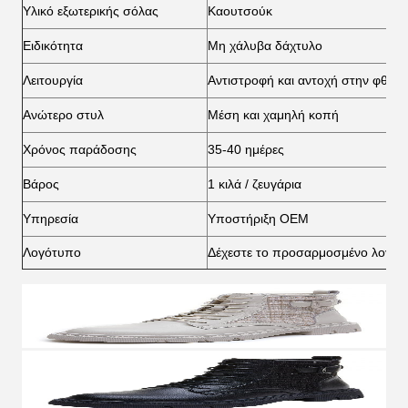
Υλικό εξωτερικής σόλας
Καουτσούκ
Ειδικότητα
Μη χάλυβα δάχτυλο
Λειτουργία
Αντιστροφή και αντοχή στην φθορ
Ανώτερο στυλ
Μέση και χαμηλή κοπή
Χρόνος παράδοσης
35-40 ημέρες
Βάρος
1 κιλά / ζευγάρια
Υπηρεσία
Υποστήριξη OEM
Λογότυπο
Δέχεστε το προσαρμοσμένο λογότ