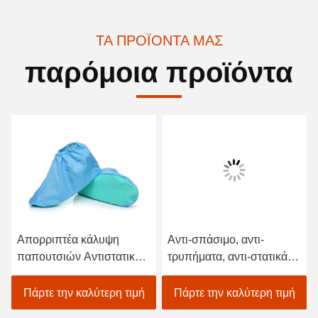
ΤΑ ΠΡΟΪΌΝΤΑ ΜΑΣ
παρόμοια προϊόντα
Απορριπτέα κάλυψη
Αντι-σπάσιμο, αντι-
παπουτσιών Αντιστατική
τρυπήματα, αντι-στατικά,
μη υφασμένη λωρίδα
ανθεκτικά στην φθορά
κάλυψη παπουτσιών για
Πάρτε την καλύτερη τιμή
Πάρτε την καλύτερη τιμή
ηλεκτρονικό εργοστάσιο