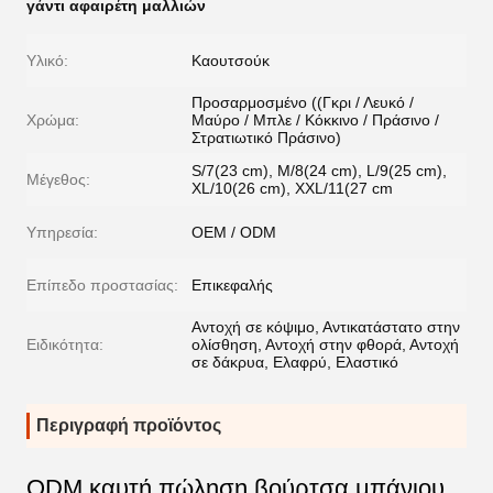
γάντι αφαιρέτη μαλλιών
Υλικό:
Καουτσούκ
Προσαρμοσμένο ((Γκρι / Λευκό /
Χρώμα:
Μαύρο / Μπλε / Κόκκινο / Πράσινο /
Στρατιωτικό Πράσινο)
S/7(23 cm), M/8(24 cm), L/9(25 cm),
Μέγεθος:
XL/10(26 cm), XXL/11(27 cm
Υπηρεσία:
OEM / ODM
Επίπεδο προστασίας:
Επικεφαλής
Αντοχή σε κόψιμο, Αντικατάστατο στην
Ειδικότητα:
ολίσθηση, Αντοχή στην φθορά, Αντοχή
σε δάκρυα, Ελαφρύ, Ελαστικό
Περιγραφή προϊόντος
ODM καυτή πώληση βούρτσα μπάνιου