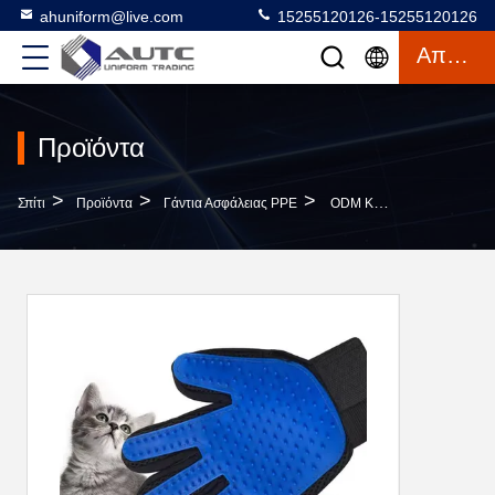
ahuniform@live.com
15255120126-15255120126
Απόσπασμα
Προϊόντα
>
>
>
Σπίτι
Προϊόντα
Γάντια Ασφάλειας PPE
ODM Καυτή Πώληση Βούρτσα Μπάνιου Αφαιρέτης Μαλλιών Γάτες Σκύλοι Περιποίηση Κατοικίδια Καθαρισμός Μασάζ Κατοικίδια Αφαιρέτης Μαλλιών Γάντι