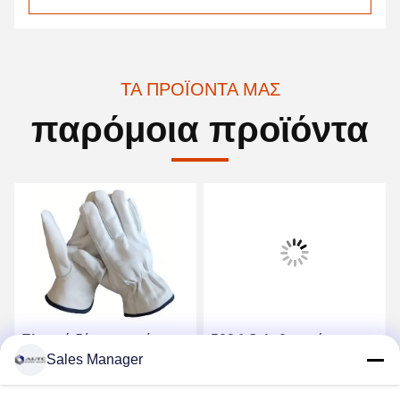
ΤΑ ΠΡΟΪΌΝΤΑ ΜΑΣ
παρόμοια προϊόντα
Ελαφρύ δέρμα κατσίκας
500 ° C Ανθεκτικά στην
Sales Manager
από κόκκινο δέρμα
θερμότητα Γάντια 1000 ° C
Προϊόντα προσωπικής
Ανθεκτικά στην